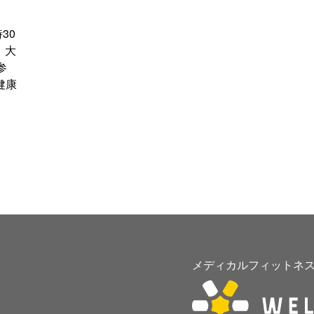
30
 大
参
健康
メディカルフィットネス