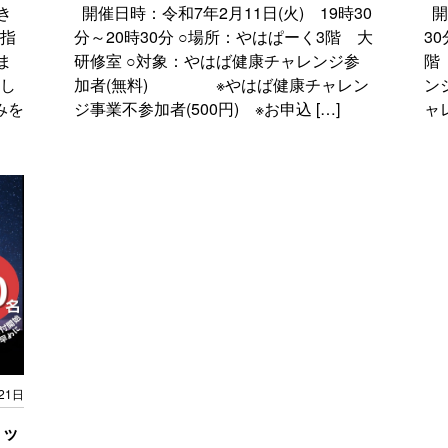
き
開催日時：令和7年2月11日(火) 19時30
開
り指
分～20時30分 ○場所：やはぱーく3階 大
3
ま
研修室 ○対象：やはば健康チャレンジ参
階
とし
加者(無料) ※やはば健康チャレン
ン
みを
ジ事業不参加者(500円) ※お申込 […]
ャ
21日
ラッ