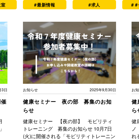
教室
#最新情報
#求人
#
月3日
お知らせ
2025年9月30日
お知
開催
健康セミナー 夜の部 募集のお知
健
らせ
ら
月
健康セミナー 【夜の部】 モビリティ
健
」
トレーニング 募集のお知らせ 10月7日
ノ
(火)に開催される「モビリティトレーニン
れ